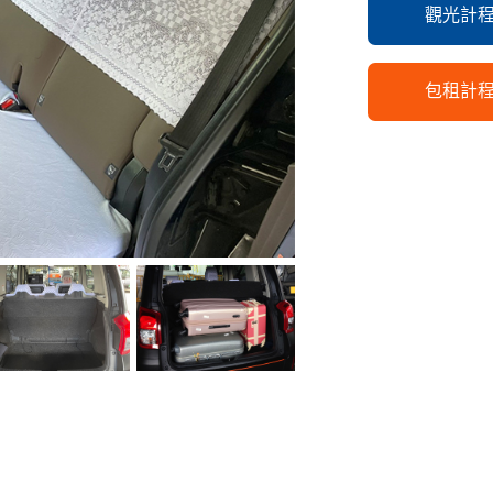
觀光計
包租計