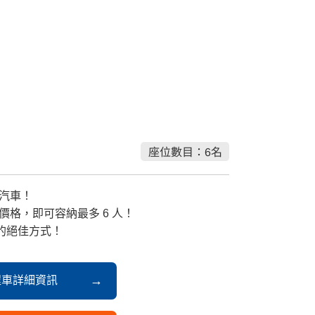
座位數目：6名
汽車！
價格，即可容納最多 6 人！
光的絕佳方式！
程車詳細資訊